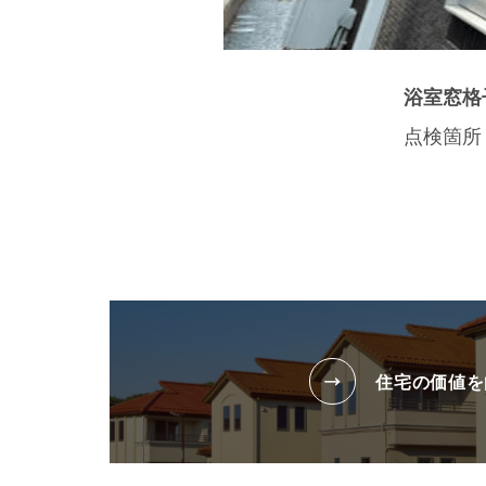
浴室窓格
点検箇所
住宅の価値を