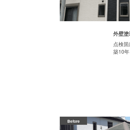
外壁塗
点検箇
築10