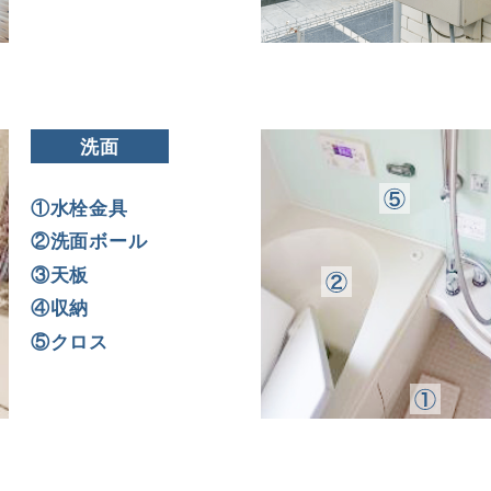
洗面
①水栓金具
②洗面ボール
③天板
④収納
⑤クロス