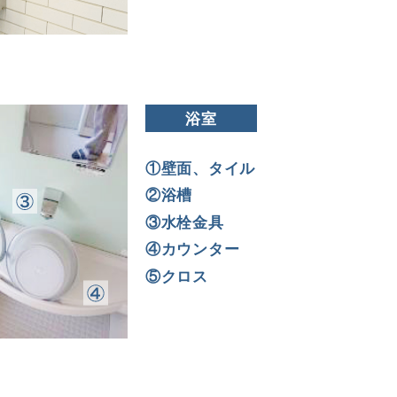
浴室
①壁面、タイル
②浴槽
③水栓金具
④カウンター
⑤クロス